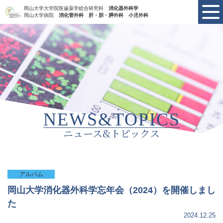
岡山大学大学院医歯薬学総合研究科
消化器外科学
岡山大学病院
消化管外科 肝・胆・膵外科 小児外科
NEWS&TOPICS
ニュース&トピックス
アルバム
岡山大学消化器外科学忘年会（2024）を開催しまし
た
2024.12.25